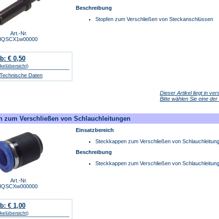
Beschreibung
Stopfen zum Verschließen von Steckanschlüssen
Art.-Nr.
IQSCX1w00000
b: € 0,50
ikelübersicht)
/ Technische Daten
Dieser Artikel liegt in v
Bitte wählen Sie eine de
n zum Verschließen von Schlauchleitungen
Einsatzbereich
Steckkappen zum Verschließen von Schlauchleitun
Beschreibung
Steckkappen zum Verschließen von Schlauchleitun
Art.-Nr.
IQSCXw000000
b: € 1,00
ikelübersicht)