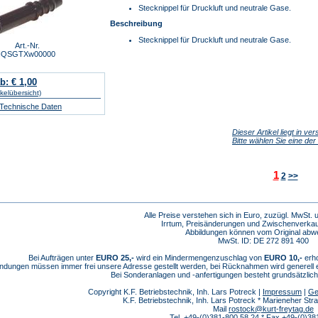
Stecknippel für Druckluft und neutrale Gase.
Beschreibung
Stecknippel für Druckluft und neutrale Gase.
Art.-Nr.
IQSGTXw00000
b: € 1,00
ikelübersicht)
/ Technische Daten
Dieser Artikel liegt in v
Bitte wählen Sie eine de
1
2
>>
Alle Preise verstehen sich in Euro, zuzügl. MwSt.
Irrtum, Preisänderungen und Zwischenverkau
Abbildungen können vom Original abw
MwSt. ID: DE 272 891 400
Bei Aufträgen unter
EURO 25,-
wird ein Mindermengenzuschlag von
EURO 10,-
erho
dungen müssen immer frei unsere Adresse gestellt werden, bei Rücknahmen wird generell
Bei Sonderanlagen und -anfertigungen besteht grundsätzlic
Copyright K.F. Betriebstechnik, Inh. Lars Potreck |
Impressum
|
Ge
K.F. Betriebstechnik, Inh. Lars Potreck * Marieneher S
Mail
rostock@kurt-freytag.de
Tel. +49-(0)381-800 58 24 * Fax +49-(0)38