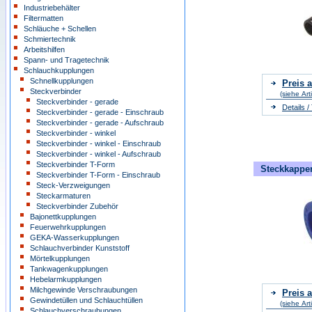
Industriebehälter
Filtermatten
Schläuche + Schellen
Schmiertechnik
Arbeitshilfen
Spann- und Tragetechnik
Schlauchkupplungen
Schnellkupplungen
Preis a
Steckverbinder
(siehe Art
Steckverbinder - gerade
Details 
Steckverbinder - gerade - Einschraub
Steckverbinder - gerade - Aufschraub
Steckverbinder - winkel
Steckverbinder - winkel - Einschraub
Steckverbinder - winkel - Aufschraub
Steckverbinder T-Form
Steckkappe
Steckverbinder T-Form - Einschraub
Steck-Verzweigungen
Steckarmaturen
Steckverbinder Zubehör
Bajonettkupplungen
Feuerwehrkupplungen
GEKA-Wasserkupplungen
Schlauchverbinder Kunststoff
Mörtelkupplungen
Tankwagenkupplungen
Hebelarmkupplungen
Milchgewinde Verschraubungen
Preis a
Gewindetüllen und Schlauchtüllen
(siehe Art
Schlauchverschraubungen