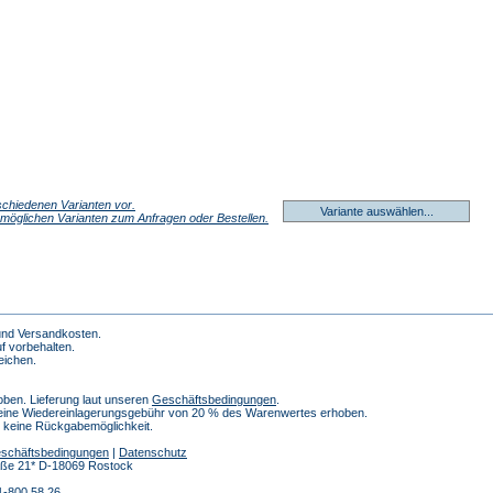
erschiedenen Varianten vor.
Variante auswählen...
r möglichen Varianten zum Anfragen oder Bestellen.
 und Versandkosten.
f vorbehalten.
eichen.
ben. Lieferung laut unseren
Geschäftsbedingungen
.
 eine Wiedereinlagerungsgebühr von 20 % des Warenwertes erhoben.
h keine Rückgabemöglichkeit.
schäftsbedingungen
|
Datenschutz
traße 21* D-18069 Rostock
1-800 58 26