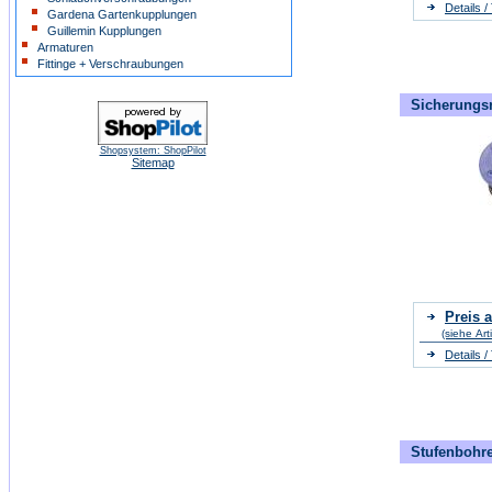
Details 
Gardena Gartenkupplungen
Guillemin Kupplungen
Armaturen
Fittinge + Verschraubungen
Sicherungsr
Shopsystem: ShopPilot
Sitemap
Preis a
(siehe Art
Details 
Stufenbohre