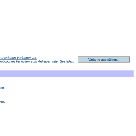
erschiedenen Varianten vor.
Variante auswählen...
r möglichen Varianten zum Anfragen oder Bestellen.
gen.
gen.