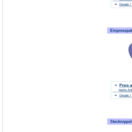
Details 
Einpresspat
Preis a
(siehe Art
Details 
Stecknippel