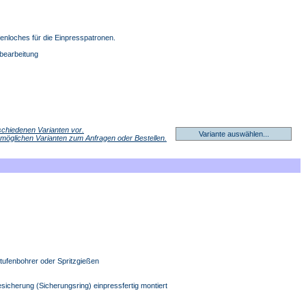
enloches für die Einpresspatronen.
bearbeitung
erschiedenen Varianten vor.
Variante auswählen...
r möglichen Varianten zum Anfragen oder Bestellen.
Stufenbohrer oder Spritzgießen
sicherung (Sicherungsring) einpressfertig montiert