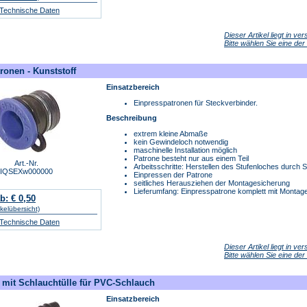
/ Technische Daten
Dieser Artikel liegt in v
Bitte wählen Sie eine de
ronen - Kunststoff
Einsatzbereich
Einpresspatronen für Steckverbinder.
Beschreibung
extrem kleine Abmaße
kein Gewindeloch notwendig
maschinelle Installation möglich
Patrone besteht nur aus einem Teil
Art.-Nr.
Arbeitsschritte: Herstellen des Stufenloches durch 
IQSEXw000000
Einpressen der Patrone
seitliches Herausziehen der Montagesicherung
Lieferumfang: Einpresspatrone komplett mit Montage
b: € 0,50
ikelübersicht)
/ Technische Daten
Dieser Artikel liegt in v
Bitte wählen Sie eine de
 mit Schlauchtülle für PVC-Schlauch
Einsatzbereich