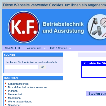
Diese Webseite verwendet Cookies, um Ihnen ein angenehme
STARTSEITE
Wir über uns
Hilfe & Service
SUCHEN
Hier finden Sie Ihre Artikel schnell und einfach
Zubehör für St
RUBRIKEN
Sandstrahltechnik
Drucklufttechnik + Kompressoren
Pumpen
Stopfen zu
Messtechnik
Maschinen
Werkstattausrüstung
Saugheber