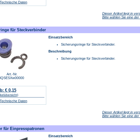
/ Technische Daten
Dieser Artikel liegt in v
Bitte wählen Sie eine de
inge für Steckverbinder
Einsatzbereich
Sicherungsringe für Steckverbinder.
Beschreibung
Sicherungsringe für Steckverbinder.
Art.-Nr.
IQSESXw00000
b: € 0,15
ikelübersicht)
/ Technische Daten
Dieser Artikel liegt in v
Bitte wählen Sie eine de
r für Einpresspatronen
Einsatzbereich