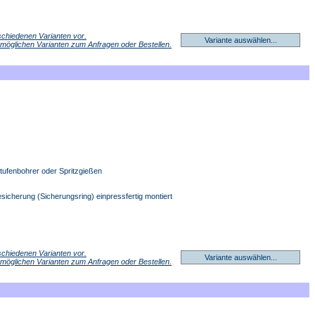
erschiedenen Varianten vor.
Variante auswählen...
r möglichen Varianten zum Anfragen oder Bestellen.
Stufenbohrer oder Spritzgießen
sicherung (Sicherungsring) einpressfertig montiert
erschiedenen Varianten vor.
Variante auswählen...
r möglichen Varianten zum Anfragen oder Bestellen.