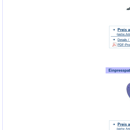
Preis a
(siehe Art
Details 
PDF-Pros
Einpresspat
Preis a
(siehe Art