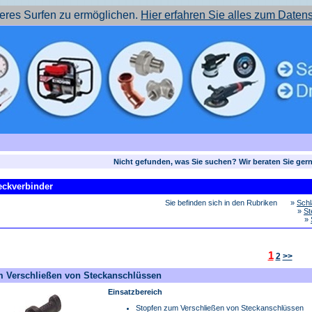
res Surfen zu ermöglichen.
Hier erfahren Sie alles zum Daten
Nicht gefunden, was Sie suchen? Wir beraten Sie ger
eckverbinder
Sie befinden sich in den Rubriken
»
Sch
»
St
»
1
2
>>
m Verschließen von Steckanschlüssen
Einsatzbereich
Stopfen zum Verschließen von Steckanschlüssen