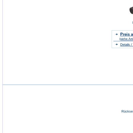
Preis a
(siehe Art
Details 
Rücksen