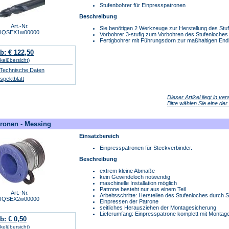
Stufenbohrer für Einpresspatronen
Beschreibung
Art.-Nr.
Sie benötigen 2 Werkzeuge zur Herstellung des Stuf
IQSEX1w00000
Vorbohrer 3-stufig zum Vorbohren des Stufenloches
Fertigbohrer mit Führungsdorn zur maßhaltigen End
b: € 122,50
ikelübersicht)
/ Technische Daten
pektblatt
Dieser Artikel liegt in v
Bitte wählen Sie eine de
ronen - Messing
Einsatzbereich
Einpresspatronen für Steckverbinder.
Beschreibung
extrem kleine Abmaße
kein Gewindeloch notwendig
maschinelle Installation möglich
Patrone besteht nur aus einem Teil
Art.-Nr.
Arbeitsschritte: Herstellen des Stufenloches durch 
IQSEX2w00000
Einpressen der Patrone
seitliches Herausziehen der Montagesicherung
Lieferumfang: Einpresspatrone komplett mit Montage
b: € 0,50
ikelübersicht)