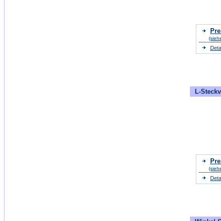
Pre
(sieh
Deta
L-Steckv
Pre
(sieh
Deta