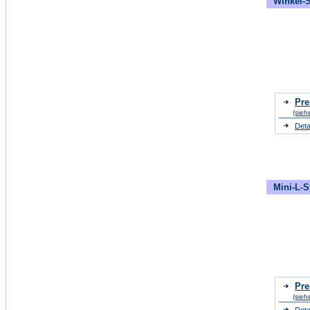
Winkel-S
Pre
(sieh
Deta
Mini-L-S
Pre
(sieh