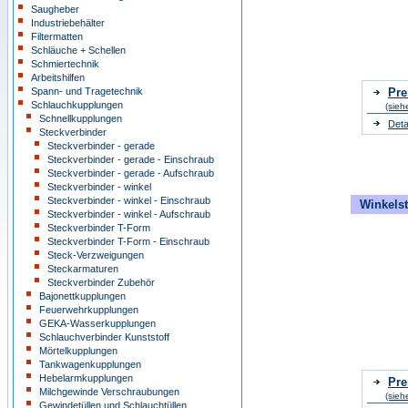
Saugheber
Industriebehälter
Filtermatten
Schläuche + Schellen
Schmiertechnik
Arbeitshilfen
Spann- und Tragetechnik
Pre
Schlauchkupplungen
(sieh
Schnellkupplungen
Deta
Steckverbinder
Steckverbinder - gerade
Steckverbinder - gerade - Einschraub
Steckverbinder - gerade - Aufschraub
Steckverbinder - winkel
Steckverbinder - winkel - Einschraub
Winkelst
Steckverbinder - winkel - Aufschraub
Steckverbinder T-Form
Steckverbinder T-Form - Einschraub
Steck-Verzweigungen
Steckarmaturen
Steckverbinder Zubehör
Bajonettkupplungen
Feuerwehrkupplungen
GEKA-Wasserkupplungen
Schlauchverbinder Kunststoff
Mörtelkupplungen
Tankwagenkupplungen
Hebelarmkupplungen
Pre
Milchgewinde Verschraubungen
(sieh
Gewindetüllen und Schlauchtüllen