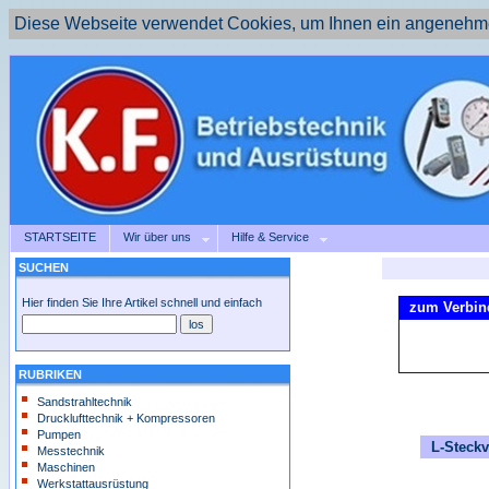
Diese Webseite verwendet Cookies, um Ihnen ein angenehme
STARTSEITE
Wir über uns
Hilfe & Service
SUCHEN
Hier finden Sie Ihre Artikel schnell und einfach
zum Verbind
RUBRIKEN
Sandstrahltechnik
Drucklufttechnik + Kompressoren
Pumpen
L-Steckv
Messtechnik
Maschinen
Werkstattausrüstung