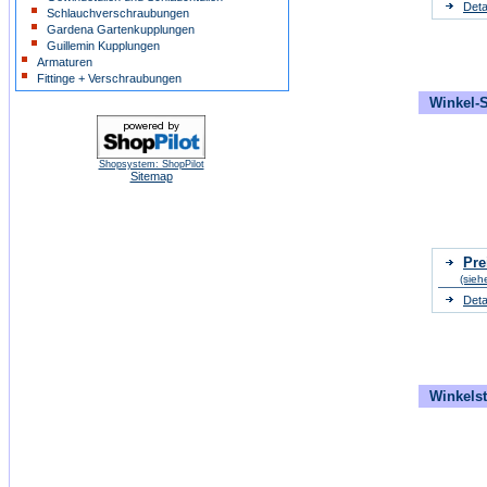
Deta
Schlauchverschraubungen
Gardena Gartenkupplungen
Guillemin Kupplungen
Armaturen
Fittinge + Verschraubungen
Winkel-S
Shopsystem: ShopPilot
Sitemap
Pre
(sieh
Deta
Winkels